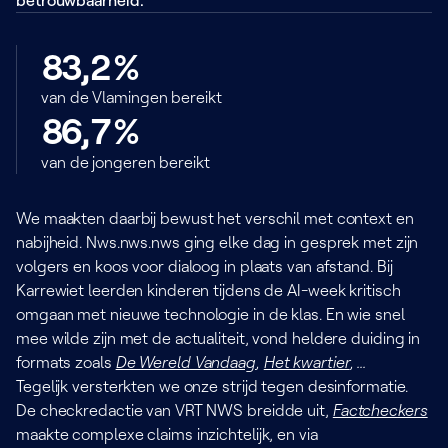
betrouwbaarheid.
8
3
,
2
%
van de Vlamingen bereikt
8
6
,
7
%
van de jongeren bereikt
We maakten daarbij bewust het verschil met context en
nabijheid. Nws.nws.nws ging elke dag in gesprek met zijn
volgers en koos voor dialoog in plaats van afstand. Bij
Karrewiet leerden kinderen tijdens de AI-week kritisch
omgaan met nieuwe technologie in de klas. En wie snel
mee wilde zijn met de actualiteit, vond heldere duiding in
formats zoals
De Wereld Vandaag
,
Het kwartier
, ...
Tegelijk versterkten we onze strijd tegen desinformatie.
De checkredactie van VRT NWS breidde uit,
Factcheckers
maakte complexe claims inzichtelijk, en via