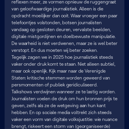
reflexen meer, ze vormen opnieuw de ruggengraat
van geloofwaardige journalistiek. Alleen is die
opdracht moeilijker dan ooit. Waar vroeger een paar
telefoontjes volstonden, botsen journalisten
vandaag op gesloten deuren, vervalste beelden,
digitale mistgordijnen en doelbewuste manipulatie.
De waarheid is niet verdwenen, maar ze is wel beter
verstopt. En dus moeten wij beter zoeken.
Tegelijk zagen we in 2025 hoe journalistiek steeds
vaker onder druk komt te staan. Niet alleen subtiel,
maar ook openlijk. Kijk maar naar de Verenigde
Staten: kritische stemmen worden geweerd van
persmomenten of publiek geridiculiseerd.
Talkshows verdwijnen wanneer ze te lastig worden.
Journalisten voelen de druk om hun bronnen prijs te
geven, zelfs als ze de wetgeving aan hun kant
hebben. En op sociale media voltrekt zich steeds
vaker een vorm van digitale volksjustitie: wie nuance
brengt, riskeert een storm van (georganiseerde)