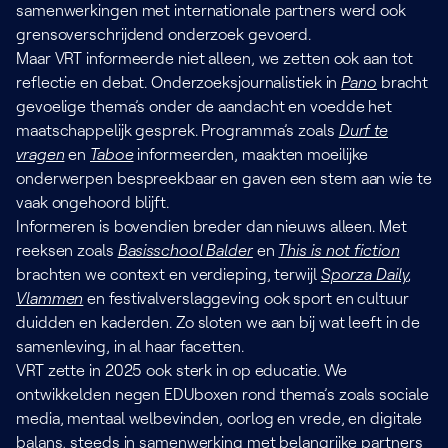
samenwerkingen met internationale partners werd ook
grensoverschrijdend onderzoek gevoerd.
Maar VRT informeerde niet alleen, we zetten ook aan tot
reflectie en debat. Onderzoeksjournalistiek in
Pano
bracht
gevoelige thema’s onder de aandacht en voedde het
maatschappelijk gesprek. Programma’s zoals
Durf te
vragen
en
Taboe
informeerden, maakten moeilijke
onderwerpen bespreekbaar en gaven een stem aan wie te
vaak ongehoord blijft.
Informeren is bovendien breder dan nieuws alleen. Met
reeksen zoals
Basisschool Balder
en
This is not fiction
brachten we context en verdieping, terwijl
Sporza Daily
,
Vlammen
en festivalverslaggeving ook sport en cultuur
duidden en kaderden. Zo sloten we aan bij wat leeft in de
samenleving, in al haar facetten.
VRT zette in 2025 ook sterk in op educatie. We
ontwikkelden negen EDUboxen rond thema’s zoals sociale
media, mentaal welbevinden, oorlog en vrede, en digitale
balans, steeds in samenwerking met belangrijke partners