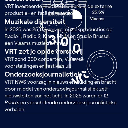
VRT investeerde 120.599.916 euro in de externe
productie- en facilitaire sector.
Muzikale diversiteit
In 2025 was 25,6% van de muziekproducties op
Radio 1, Radio 2, Klara, MNM en Studio Brussel
een Vlaams muzieknummer.
VRT zet je op de eerste rij
VRT zond 300 concerten, Vlaamse
voorstellingen en festivals uit.
Onderzoeksjournalistiek
VRT NWS voorzag in nieuws en duiding en bracht
door middel van onderzoeksjournalistiek zelf
nieuwsfeiten aan het licht. In 2025 waren er 12
Pano's
en verschillende onderzoeksjournalistieke
verhalen.