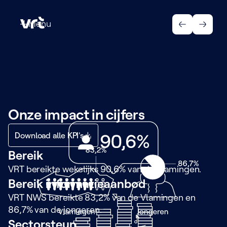
Menu
Menu
Onze impact in cijfers
Download alle KPI's
Bereik
VRT bereikte wekelijks 90,6% van de Vlamingen.
Bereik informatieaanbod
VRT NWS bereikte 83,2% van de Vlamingen en
86,7% van de jongeren.
Sectorsteun