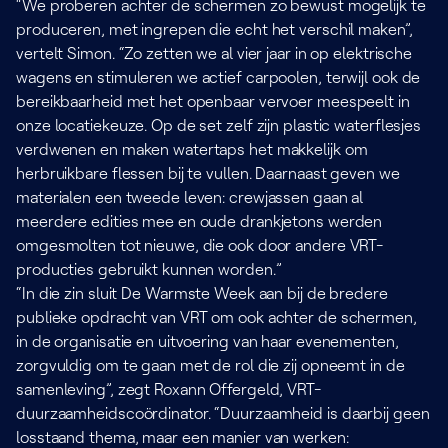
“We proberen achter de schermen zo bewust mogelijk te
produceren, met ingrepen die echt het verschil maken”,
vertelt Simon. “Zo zetten we al vier jaar in op elektrische
wagens en stimuleren we actief carpoolen, terwijl ook de
bereikbaarheid met het openbaar vervoer meespeelt in
onze locatiekeuze. Op de set zelf zijn plastic waterflesjes
verdwenen en maken watertaps het makkelijk om
herbruikbare flessen bij te vullen. Daarnaast geven we
materialen een tweede leven: crewjassen gaan al
meerdere edities mee en oude drankjetons werden
omgesmolten tot nieuwe, die ook door andere VRT-
producties gebruikt kunnen worden.”
“In die zin sluit De Warmste Week aan bij de bredere
publieke opdracht van VRT om ook achter de schermen,
in de organisatie en uitvoering van haar evenementen,
zorgvuldig om te gaan met de rol die zij opneemt in de
samenleving”, zegt Roxann Offergeld, VRT-
duurzaamheidscoördinator. “Duurzaamheid is daarbij geen
losstaand thema, maar een manier van werken: