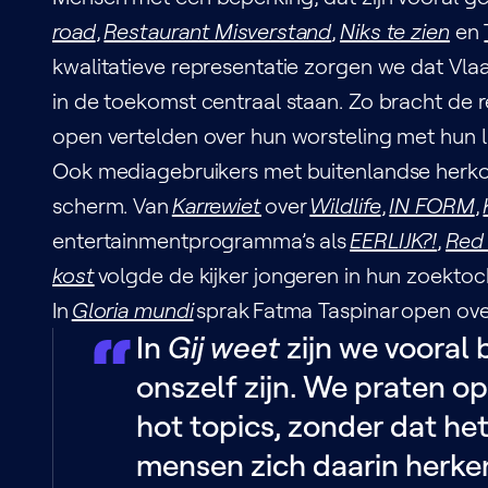
road
,
Restaurant Misverstand
,
Niks te zien
en
kwalitatieve representatie zorgen we dat Vlaan
in de toekomst centraal staan. Zo bracht de 
open vertelden over hun worsteling met hun 
Ook mediagebruikers met buitenlandse herko
scherm. Van
Karrewiet
over
Wildlife
,
IN FORM
,
entertainmentprogramma’s als
EERLIJK?!
,
Red 
kost
volgde de kijker jongeren in hun zoektoc
In
Gloria mundi
sprak Fatma Taspinar open ove
In
Gij weet
zijn we vooral
onszelf zijn. We praten o
hot topics, zonder dat he
mensen zich daarin herke