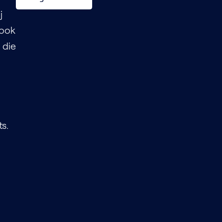
j
 ook
 die
s.