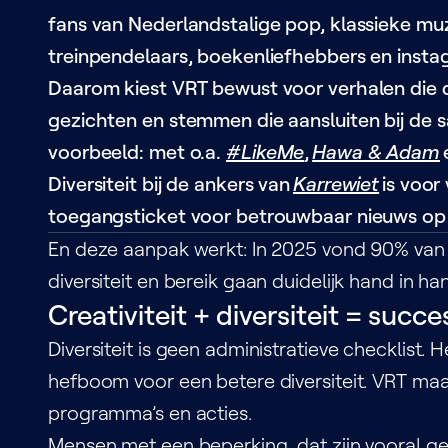
fans van Nederlandstalige pop, klassieke muz
treinpendelaars, boekenliefhebbers en insta
Daarom kiest VRT bewust voor verhalen die 
gezichten en stemmen die aansluiten bij de s
voorbeeld: met o.a.
#LikeMe
,
Hawa & Adam
Diversiteit bij de ankers van
Karrewiet
is voor
toegangsticket voor betrouwbaar nieuws o
En deze aanpak werkt: In 2025 vond 90% van
diversiteit en bereik gaan duidelijk hand in ha
Creativiteit + diversiteit = succe
Diversiteit is geen administratieve checklist. He
hefboom voor een betere diversiteit. VRT maa
programma’s en acties.
Mensen met een beperking, dat zijn vooral 