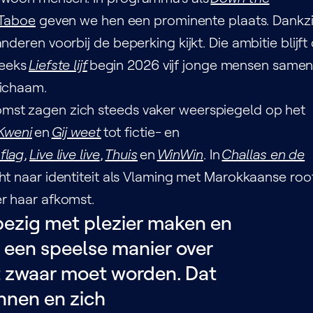
Taboe
geven we hen een prominente plaats. Dankzi
deren voorbij de beperking kijkt. Die ambitie blijft
reeks
Liefste lijf
begin 2026 vijf jonge mensen samen
lichaam.
mst zagen zich steeds vaker weerspiegeld op het
Kweni
en
Gij weet
tot fictie- en
flag
,
Live live live
,
Thuis
en
WinWin
. In
Challas en de
ht naar identiteit als Vlaming met Marokkaanse root
r haar afkomst.
 bezig met plezier maken en
p een speelse manier over
t zwaar moet worden. Dat
nnen en zich