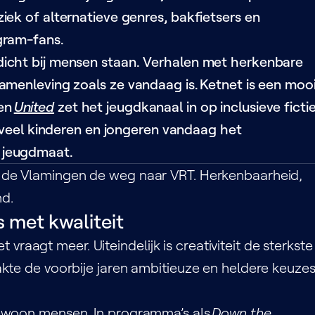
iek of alternatieve genres, bakfietsers en
gram-fans.
dicht bij mensen staan. Verhalen met herkenbare
amenleving zoals ze vandaag is. Ketnet is een moo
en
United
zet het jeugdkanaal in op inclusieve fictie
 veel kinderen en jongeren vandaag het
p jeugdmaat.
 de Vlamingen de weg naar VRT. Herkenbaarheid,
nd.
s met kwaliteit
t vraagt meer. Uiteindelijk is creativiteit de sterkste
kte de voorbije jaren ambitieuze en heldere keuzes
gewoon mensen. In programma’s als
Down the