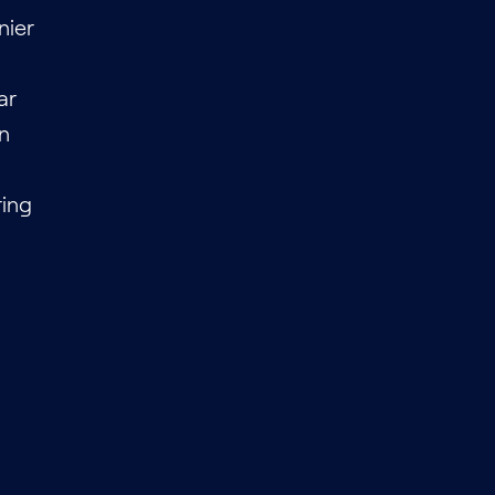
nier
ar
en
ring