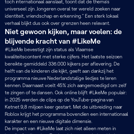
toch internationaal aanslaat, toont dat de thema’s
universeel zijn. Jongeren overal ter wereld zoeken naar
identiteit, vriendschap en erkenning.” Een sterk lokaal
verhaal blijkt dus ook over grenzen heen relevant.
Niet gewoon kijken, maar voelen: de
blijvende kracht van #LikeMe
#LikeMe bevestigt zijn status als Vlaamse
kwaliteitscontent met sterke cijfers. Het laatste seizoen
bereikte gemiddeld 336.000 kijkers per aflevering. De
helft van de kinderen die kijkt, geeft aan dankzij het
programma nieuwe Nederlandstalige liedjes te leren
kennen. Daarnaast voelt 45% zich aangemoedigd om zelf
te zingen of te dansen. Ook online blijft #LikeMe populair:
in 2025 werden de clips op de YouTube-pagina van
Ketnet 9,8 miljoen keer gestart. Met de uitbreiding naar
Roblox krijgt het programma bovendien een internationaal
karakter en een nieuwe digitale dimensie.
De impact van #LikeMe laat zich niet alleen meten in